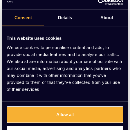
Set van 2 originele HAY J77 stoelen in Warm Grey. Tijdloos
Consent
Details
About
design met karakter. Gebruikte staat, nu beschikbaar voor
€230 | KATO Kantoorinrichting
Op voorraad
This website uses cookies
We use cookies to personalise content and ads, to
-
+
Aantal
provide social media features and to analyse our traffic.
We also share information about your use of our site with
Vraag jouw persoonlijke aanbieding aan
our social media, advertising and analytics partners who
may combine it with other information that you’ve
provided to them or that they’ve collected from your use
Gratis montage
of their services.
Vrijblijvende offerte
Meer dan 20 jaar ervaring
Allow all
Productomschrijving
Wat onze klanten zeggen