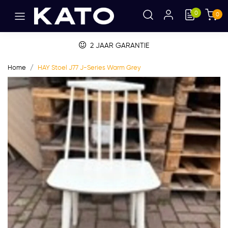
0
0
2 JAAR GARANTIE
Home
HAY Stoel J77 J-Series Warm Grey