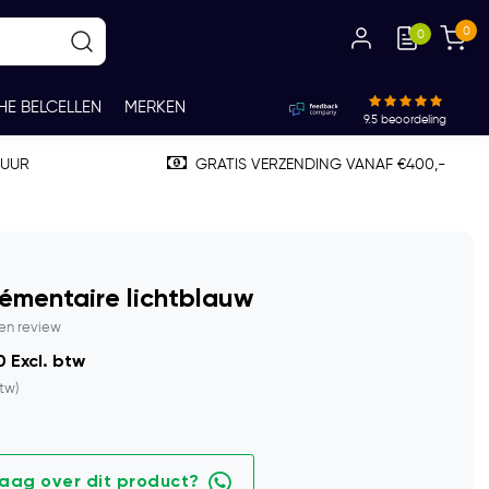
0
0
HE BELCELLEN
MERKEN
9.5
beoordeling
TUUR
GRATIS VERZENDING VANAF €400,-
émentaire lichtblauw
gen review
 Excl. btw
btw)
raag over dit product?