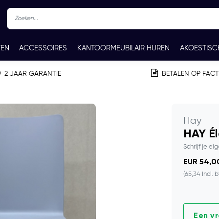
TEN
ACCESSOIRES
KANTOORMEUBILAIR HUREN
AKOESTISC
REN
CONTACT
2 JAAR GARANTIE
BETALEN OP FAC
Hay
HAY Él
Schrijf je ei
EUR 54,00
(65,34 Incl. 
Een v