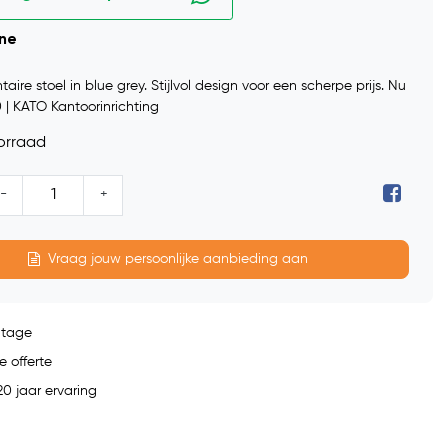
ine
aire stoel in blue grey. Stijlvol design voor een scherpe prijs. Nu
 | KATO Kantoorinrichting
orraad
-
+
Vraag jouw persoonlijke aanbieding aan
ntage
e offerte
0 jaar ervaring