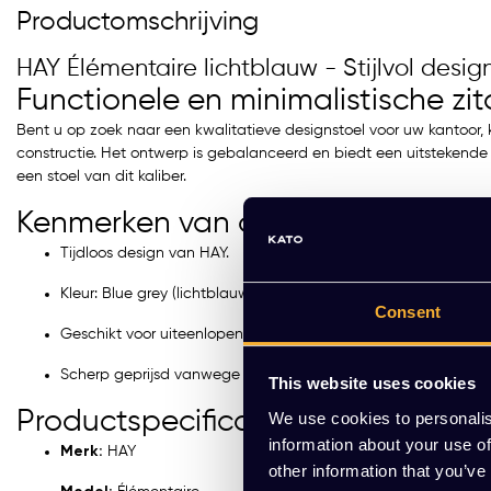
Productomschrijving
HAY Élémentaire lichtblauw - Stijlvol design
Functionele en minimalistische zi
Bent u op zoek naar een kwalitatieve designstoel voor uw kantoor, 
constructie. Het ontwerp is gebalanceerd en biedt een uitstekende b
een stoel van dit kaliber.
Kenmerken van de HAY Élémentai
Tijdloos design van HAY.
Kleur: Blue grey (lichtblauw).
Consent
Geschikt voor uiteenlopende professionele ruimtes.
Scherp geprijsd vanwege aanwezige gebruikssporen.
This website uses cookies
Productspecificaties
We use cookies to personalis
information about your use of
Merk:
HAY
other information that you’ve