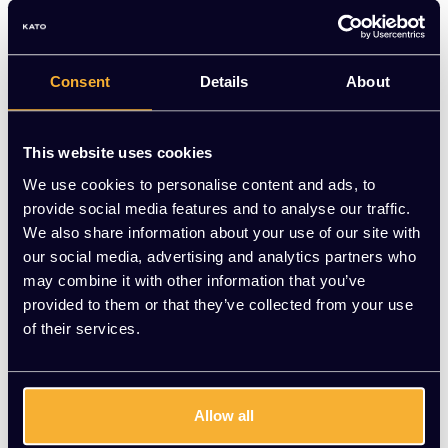
Nu Online
Consent
Details
About
HAY AAC 23 stoel, gestoffeerd in blauw met zwarte houten
poten. Zo goed als nieuw. Nu voor €250,00 | KATO
Kantoorinrichting
This website uses cookies
Op voorraad
We use cookies to personalise content and ads, to
provide social media features and to analyse our traffic.
-
+
Aantal
We also share information about your use of our site with
our social media, advertising and analytics partners who
Vraag jouw persoonlijke aanbieding aan
may combine it with other information that you’ve
provided to them or that they’ve collected from your use
of their services.
Gratis montage
Vrijblijvende offerte
Meer dan 20 jaar ervaring
Allow all
Productomschrijving