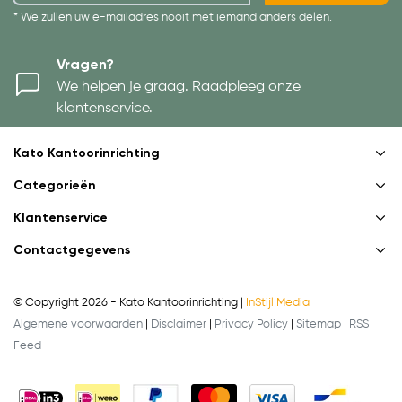
* We zullen uw e-mailadres nooit met iemand anders delen.
Vragen?
We helpen je graag. Raadpleeg onze
klantenservice.
Kato Kantoorinrichting
Categorieën
Klantenservice
Contactgegevens
© Copyright 2026 - Kato Kantoorinrichting |
InStijl Media
Algemene voorwaarden
|
Disclaimer
|
Privacy Policy
|
Sitemap
|
RSS
Feed