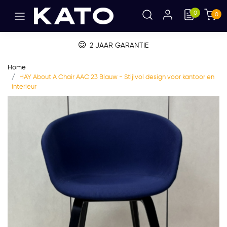
0
0
2 JAAR GARANTIE
Home
HAY About A Chair AAC 23 Blauw - Stijlvol design voor kantoor en
interieur