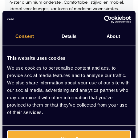
4‑ster aluminium onderstel. Comfortabel, stijlvol en mobiel.
Ideaal voor lounges, kantoren of moderne woonruimtes.
Kleur frame:
*
Consent
Details
About
Stofgroep:
*
This website uses cookies
We use cookies to personalise content and ads, to
Op voorraad
provide social media features and to analyse our traffic.
We also share information about your use of our site with
-
+
Aantal
our social media, advertising and analytics partners who
may combine it with other information that you’ve
provided to them or that they’ve collected from your use
Vraag jouw persoonlijke aanbieding aan
of their services.
Gratis montage
Vrijblijvende offerte