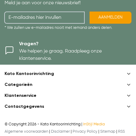
Meld je aan voor onze nieuwsbrief!
AANMELDEN
* We zullen uw e-mailadres nooit met iemand anders delen.
Vragen?
We helpen je graag. Raadpleeg onze
klantenservice.
Kato Kantoorinrichting
Categorieën
Klantenservice
Contactgegevens
© Copyright 2026 - Kato Kantoorinrichting |
InStijl Media
Algemene voorwaarden
|
Disclaimer
|
Privacy Policy
|
Sitemap
|
RSS