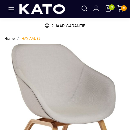
0
0
2 JAAR GARANTIE
Home
HAY AAL 83
Vorige
Volge