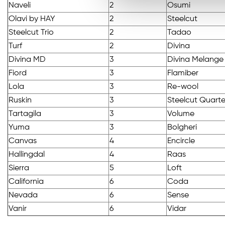
Naveli
2
Osumi
Olavi by HAY
2
Steelcut
Steelcut Trio
2
Tadao
Turf
2
Divina
Divina MD
3
Divina Melange
Fiord
3
Flamiber
Lola
3
Re-wool
Ruskin
3
Steelcut Quarte
Tartagila
3
Volume
Yuma
3
Bolgheri
Canvas
4
Encircle
Hallingdal
4
Raas
Sierra
5
Loft
California
6
Coda
Nevada
6
Sense
Vanir
6
Vidar