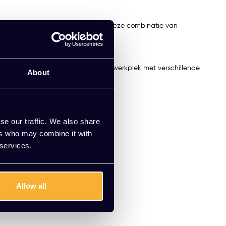
nt aanpassen en soepel meebeweegt. Deze combinatie van
en.
t de AAC‑serie of personaliseer jouw werkplek met verschillende
About
se our traffic. We also share
ers who may combine it with
 services.
Allow all