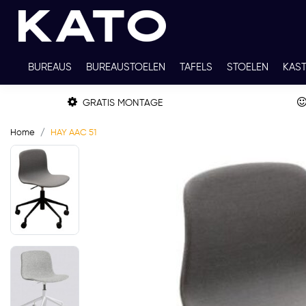
BUREAUS
BUREAUSTOELEN
TAFELS
STOELEN
KAS
TWEEDEHANDS
THUISWERKPLEKKEN
WERKBLADKLEU
GRATIS MONTAGE
Home
HAY AAC 51