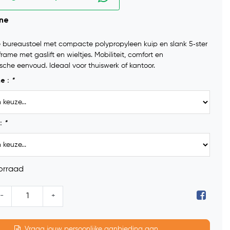
ine
e bureaustoel met compacte polypropyleen kuip en slank 5‑ster
rame met gaslift en wieltjes. Mobiliteit, comfort en
che eenvoud. Ideaal voor thuiswerk of kantoor.
me :
*
:
*
orraad
-
+
Vraag jouw persoonlijke aanbieding aan