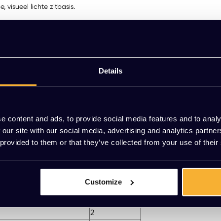
visueel lichte zitbasis.
oze wieltjes en gaslift, waardoor je de stoel eenvoudig in hoogte ku
erfect voor drukke thuiswerkplekken en hedendaagse kantooromgeving
of vraag vrijblijvend een offerte aan. Combineer met andere stoelen ui
Details
 of mail naar
[email protected]
.
e content and ads, to provide social media features and to analy
 our site with our social media, advertising and analytics partn
 provided to them or that they’ve collected from your use of their
Stofgroep
1
1
Customize
1
1
2