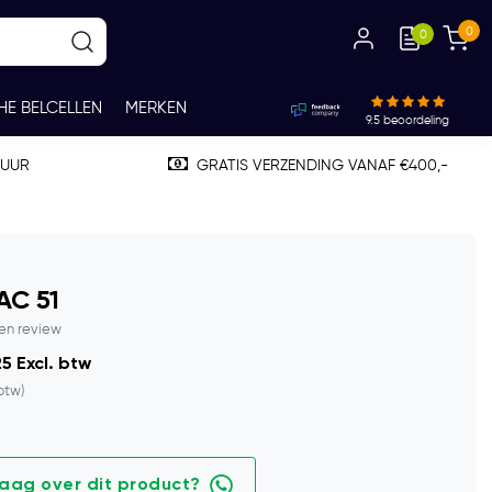
0
0
HE BELCELLEN
MERKEN
9.5
beoordeling
TUUR
GRATIS VERZENDING VANAF €400,-
AC 51
gen review
5 Excl. btw
 btw)
raag over dit product?