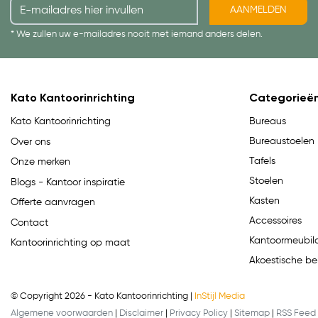
AANMELDEN
* We zullen uw e-mailadres nooit met iemand anders delen.
Kato Kantoorinrichting
Categorieë
Bureaus
Kato Kantoorinrichting
Bureaustoelen
Over ons
Tafels
Onze merken
Stoelen
Blogs - Kantoor inspiratie
Kasten
Offerte aanvragen
Accessoires
Contact
Kantoormeubila
Kantoorinrichting op maat
Akoestische be
© Copyright 2026 - Kato Kantoorinrichting |
InStijl Media
Algemene voorwaarden
|
Disclaimer
|
Privacy Policy
|
Sitemap
|
RSS Feed