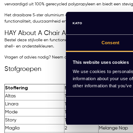
vervaardigd uit 100% gerecycled polypropyleen en biedt een stevige, 
Het draaibare 5‑ster aluminium onderstel is uitgerust met geruisl
functionaliteit, duurzaamheid en strak design maakt de AAC 51 p
HAY About A Chair AAC 51 kopen?
Bestel deze stijlvolle en functionele bureaustoel eenvoudig online 
Consent
shell- en onderstelkleuren.
Vragen of advies nodig? Neem contact op via de WhatsApp‑button
This website uses cookies
Stofgroepen
We use cookies to personalis
information about your use of
other information that you’ve
Stoffering
Stopgroep
Stoffering
Altas
1
Autumn
Linara
1
Metaphor
Mode
1
Remix
Story
1
Valencia
Maglia
2
Melange Nap