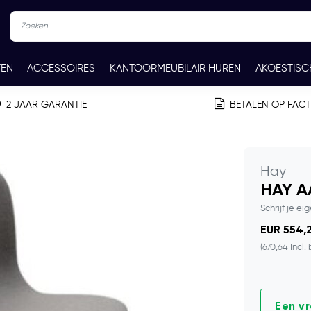
TEN
ACCESSOIRES
KANTOORMEUBILAIR HUREN
AKOESTISC
REN
CONTACT
2 JAAR GARANTIE
BETALEN OP FAC
Hay
HAY A
Schrijf je ei
EUR 554,2
(670,64 Incl.
Een v