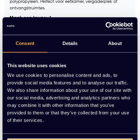
polypropyleen. Perfect voor eetkamer, vergaderplek of
ontvangstruimtes.
Maak een keuze:
*
Consent
Details
About
Kleur frame :
*
This website uses cookies
Op voorraad
We use cookies to personalise content and ads, to
provide social media features and to analyse our traffic.
-
+
Aantal
We also share information about your use of our site with
our social media, advertising and analytics partners who
may combine it with other information that you’ve
Toevoegen aan winkelwagen
provided to them or that they’ve collected from your use
of their services.
Vraag jouw persoonlijke aanbieding aan