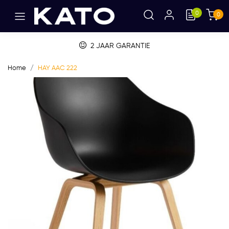
0
0
2 JAAR GARANTIE
Home
HAY AAC 222
Vorige
Volge