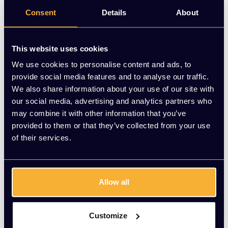
staat. Nu voor €130,00 | KATO Kantoorinrichting
Consent
Details
About
Op voorraad
This website uses cookies
-
+
Aantal
We use cookies to personalise content and ads, to
provide social media features and to analyse our traffic.
Vraag jouw persoonlijke aanbieding aan
We also share information about your use of our site with
our social media, advertising and analytics partners who
may combine it with other information that you’ve
Gratis montage
provided to them or that they’ve collected from your use
Vrijblijvende offerte
of their services.
Meer dan 20 jaar ervaring
Productomschrijving
Allow all
Wat onze klanten zeggen
Customize
average of 0 review(s)