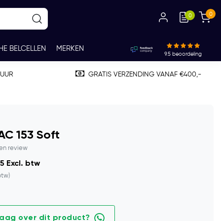
0
0
HE BELCELLEN
MERKEN
9.5
beoordeling
TUUR
GRATIS VERZENDING VANAF €400,-
C 153 Soft
gen review
5 Excl. btw
btw)
raag over dit product?