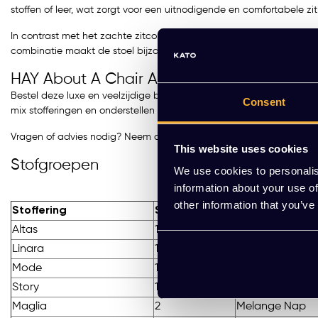
stoffen of leer, wat zorgt voor een uitnodigende en comfortabele zit
In contrast met het zachte zitcomfort heeft de AAC 153 een vijf‑st
combinatie maakt de stoel bijzonder geschikt voor dynamische we
HAY About A Chair AAC 153 Soft kopen?
Bestel deze luxe en veelzijdige bureaustoel eenvoudig online of vra
Consent
mix stofferingen en onderstellen voor een persoonlijke touch.
Vragen of advies nodig? Neem contact op via de WhatsApp‑button
This website uses cookies
Stofgroepen
We use cookies to personalis
information about your use of
other information that you’ve
Stoffering
Stopgroep
Stoffering
Altas
1
Autumn
Linara
1
Metaphor
Mode
1
Remix
Story
1
Valencia
Maglia
2
Melange Nap