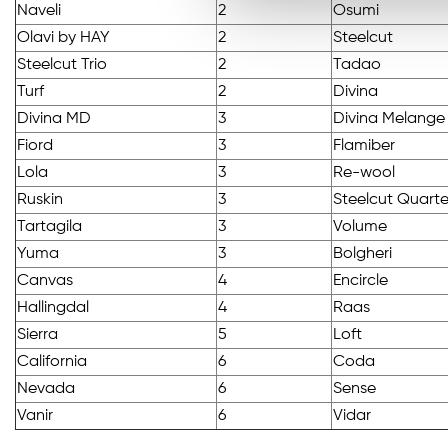
Naveli
2
Osumi
Olavi by HAY
2
Steelcut
Steelcut Trio
2
Tadao
Turf
2
Divina
Divina MD
3
Divina Melange
Fiord
3
Flamiber
Lola
3
Re-wool
Ruskin
3
Steelcut Quarte
Tartagila
3
Volume
Yuma
3
Bolgheri
Canvas
4
Encircle
Hallingdal
4
Raas
Sierra
5
Loft
California
6
Coda
Nevada
6
Sense
Vanir
6
Vidar