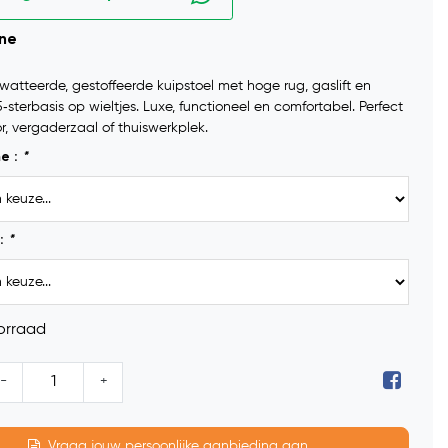
ine
watteerde, gestoffeerde kuipstoel met hoge rug, gaslift en
‑sterbasis op wieltjes. Luxe, functioneel en comfortabel. Perfect
r, vergaderzaal of thuiswerkplek.
me :
*
:
*
orraad
-
+
Vraag jouw persoonlijke aanbieding aan