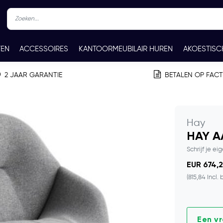
TEN
ACCESSOIRES
KANTOORMEUBILAIR HUREN
AKOESTISC
REN
CONTACT
2 JAAR GARANTIE
BETALEN OP FAC
Hay
HAY AA
Schrijf je ei
EUR 674,2
(815,84 Incl. 
Een v