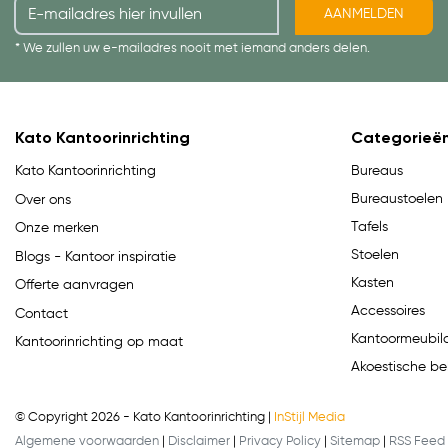
AANMELDEN
* We zullen uw e-mailadres nooit met iemand anders delen.
Kato Kantoorinrichting
Categorieë
Bureaus
Kato Kantoorinrichting
Bureaustoelen
Over ons
Tafels
Onze merken
Stoelen
Blogs - Kantoor inspiratie
Kasten
Offerte aanvragen
Accessoires
Contact
Kantoormeubila
Kantoorinrichting op maat
Akoestische be
© Copyright 2026 - Kato Kantoorinrichting |
InStijl Media
Algemene voorwaarden
|
Disclaimer
|
Privacy Policy
|
Sitemap
|
RSS Feed