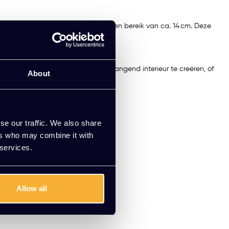
mee de hoogte verstelbaar is over een bereik van ca. 14 cm. Deze
AAC‑serie om een stijlvol en samenhangend interieur te creëren, of
About
se our traffic. We also share
ers who may combine it with
 services.
Allow all