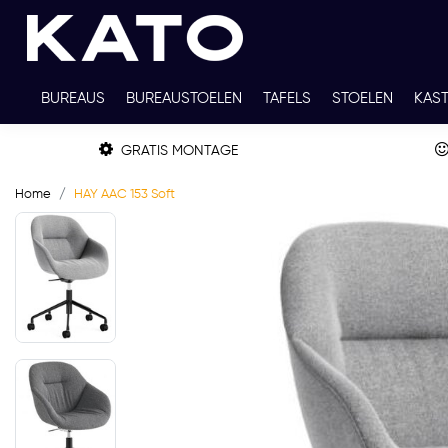
BUREAUS
BUREAUSTOELEN
TAFELS
STOELEN
KAS
TWEEDEHANDS
THUISWERKPLEKKEN
WERKBLADKLEU
GRATIS MONTAGE
Home
HAY AAC 153 Soft