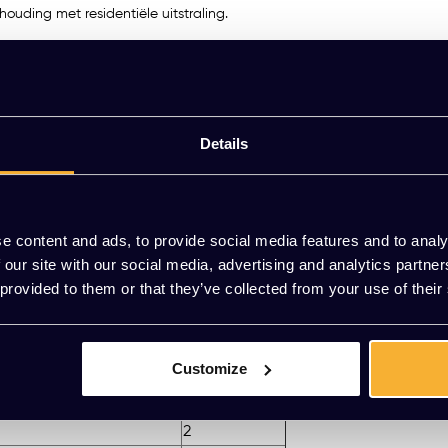
houding met residentiële uitstraling.
er draaibare basis van gegoten aluminium met wieltjes en gaslift, waar
rkomgevingen zoals kantoren en thuiswerkplekken.
ag vrijblijvend een offerte aan. Combineer met andere stoelen uit de 
Details
 of mail naar
[email protected]
.
e content and ads, to provide social media features and to analy
 our site with our social media, advertising and analytics partn
 provided to them or that they’ve collected from your use of their
Stofgroep
1
1
Customize
1
1
2