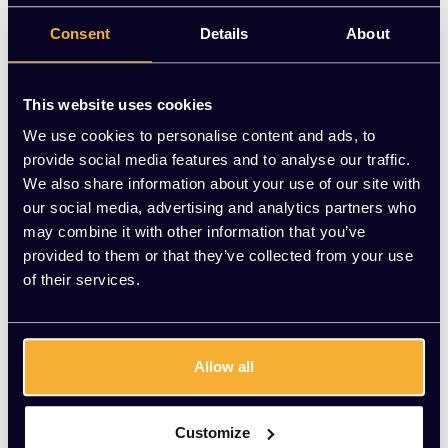
Op voorraad
Consent
Details
About
-
+
Aantal
This website uses cookies
Toevoegen aan winkelwagen
We use cookies to personalise content and ads, to
provide social media features and to analyse our traffic.
Vraag jouw persoonlijke aanbieding aan
We also share information about your use of our site with
our social media, advertising and analytics partners who
may combine it with other information that you’ve
Gratis montage
provided to them or that they’ve collected from your use
Vrijblijvende offerte
of their services.
Meer dan 20 jaar ervaring
Productomschrijving
Allow all
Wat onze klanten zeggen
Customize