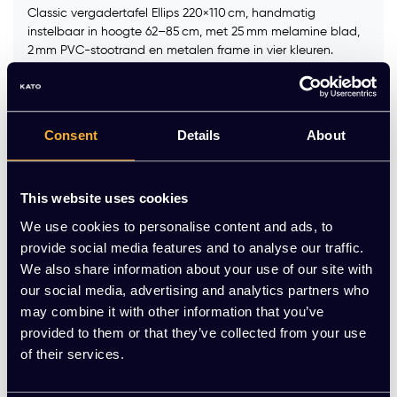
Classic vergadertafel Ellips 220×110 cm, handmatig
instelbaar in hoogte 62–85 cm, met 25 mm melamine blad,
2 mm PVC-stootrand en metalen frame in vier kleuren.
Kleur frame :
*
Consent
Details
About
Kleur blad:
*
This website uses cookies
We use cookies to personalise content and ads, to
Op voorraad
provide social media features and to analyse our traffic.
We also share information about your use of our site with
-
+
Aantal
our social media, advertising and analytics partners who
may combine it with other information that you’ve
Toevoegen aan winkelwagen
provided to them or that they’ve collected from your use
of their services.
Vraag jouw persoonlijke aanbieding aan