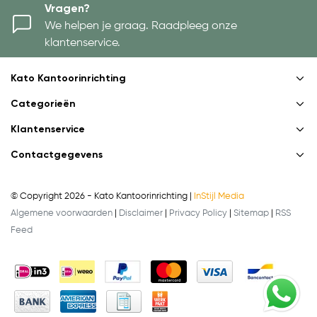
Vragen?
We helpen je graag. Raadpleeg onze
klantenservice.
Kato Kantoorinrichting
Categorieën
Klantenservice
Contactgegevens
© Copyright 2026 - Kato Kantoorinrichting |
InStijl Media
Algemene voorwaarden
|
Disclaimer
|
Privacy Policy
|
Sitemap
|
RSS
Feed