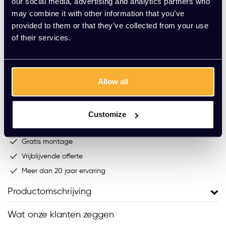
our social media, advertising and analytics partners who
may combine it with other information that you’ve
provided to them or that they’ve collected from your use
Op voorraad
of their services.
-
+
Aantal
Allow all
Toevoegen aan winkelwagen
Vraag jouw persoonlijke aanbieding aan
Customize
Gratis montage
Vrijblijvende offerte
Meer dan 20 jaar ervaring
Productomschrijving
Wat onze klanten zeggen