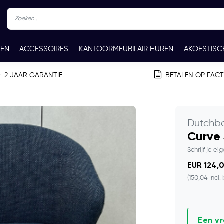
TEN
ACCESSOIRES
KANTOORMEUBILAIR HUREN
AKOESTISC
REN
CONTACT
2 JAAR GARANTIE
BETALEN OP FAC
Dutchb
Curve
Schrijf je ei
EUR 124,0
(150,04 Incl.
Een v