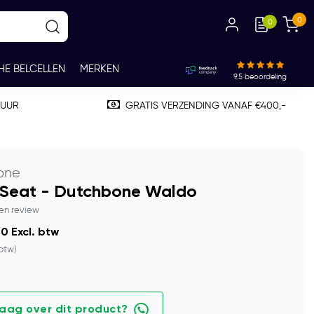
0
0
HE BELCELLEN
MERKEN
9.5
beoordeling
TUUR
GRATIS VERZENDING VANAF €400,-
one
 Seat - Dutchbone Waldo
gen review
0 Excl. btw
 btw)
raag over dit product?