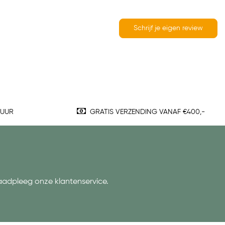
Schrijf je eigen review
TUUR
GRATIS VERZENDING VANAF €400,-
aadpleeg onze klantenservice.