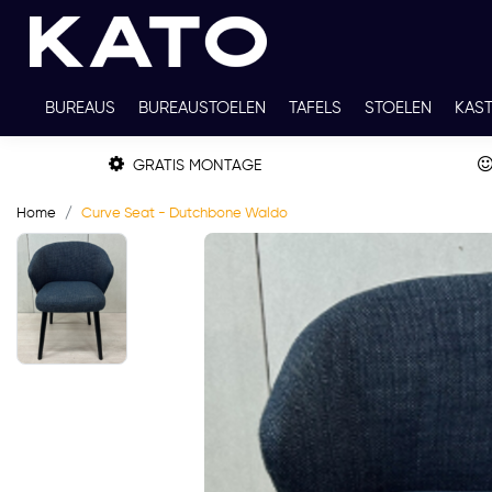
BUREAUS
BUREAUSTOELEN
TAFELS
STOELEN
KAS
TWEEDEHANDS
THUISWERKPLEKKEN
WERKBLADKLEU
GRATIS MONTAGE
Home
Curve Seat - Dutchbone Waldo