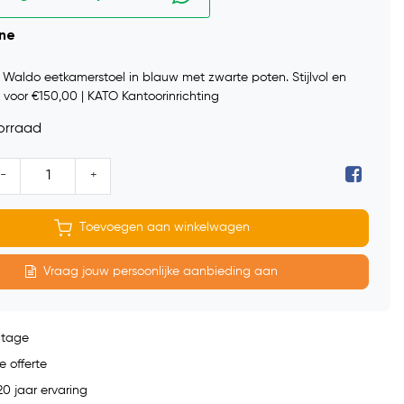
ine
Waldo eetkamerstoel in blauw met zwarte poten. Stijlvol en
 voor €150,00 | KATO Kantoorinrichting
orraad
-
+
Toevoegen aan winkelwagen
Vraag jouw persoonlijke aanbieding aan
ntage
e offerte
0 jaar ervaring