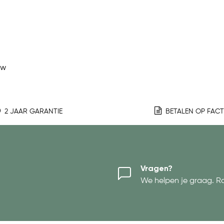
ew
2 JAAR GARANTIE
BETALEN OP FAC
Vragen?
We helpen je graag. R