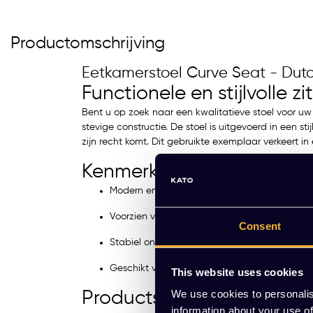
Productomschrijving
Eetkamerstoel Curve Seat - Du
Functionele en stijlvolle z
Bent u op zoek naar een kwalitatieve stoel voor 
stevige constructie. De stoel is uitgevoerd in een st
zijn recht komt. Dit gebruikte exemplaar verkeert in 
Kenmerken van de Dutch
Modern en tijdloos ontwerp van Dutchbone.
Voorzien van een comfortabele zitting in blau
Consent
Stabiel onderstel met zwarte poten.
Geschikt voor uiteenlopende professionele ru
This website uses cookies
We use cookies to personalis
Productspecificaties
information about your use of