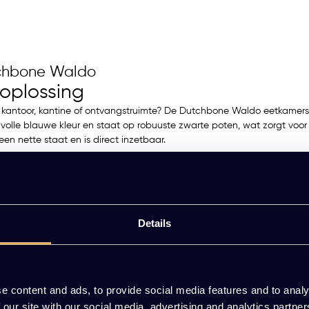
tchbone Waldo
itoplossing
uw kantoor, kantine of ontvangstruimte? De Dutchbone Waldo eetkame
ijlvolle blauwe kleur en staat op robuuste zwarte poten, wat zorgt voor e
een nette staat en is direct inzetbaar.
bone Waldo
we kleur.
Details
imtes.
e content and ads, to provide social media features and to analy
 our site with our social media, advertising and analytics partn