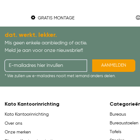
GRATIS MONTAGE
dat. werkt. lekker.
Mis geen enkele aanbieding of actie.
Meld je aan voor onze nieuwsbrief!
AANMELDEN
* We zullen uw e-mailadres nooit met iemand anders delen.
Kato Kantoorinrichting
Categorieë
Bureaus
Kato Kantoorinrichting
Bureaustoelen
Over ons
Tafels
Onze merken