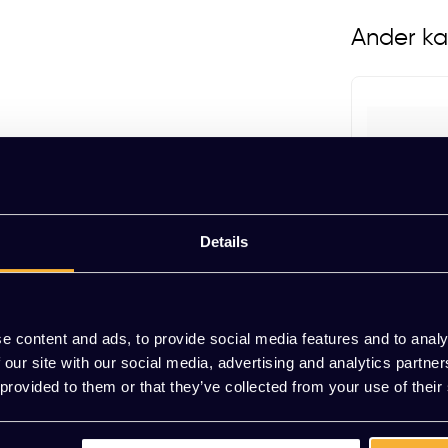
Ander ka
GST18 Stekkerblok 5x stroom
(incl. aansluitkabel 3 meter)
EUR 35,00 Excl. btw
(42,35 Incl. btw)
Details
 elektrificatie-opstellingen, zoals
kerverbinding tussen modules kun je flexibel
 geschikt voor standaard stroomvoorzieningen en
 als thuiswerkplekken.
e content and ads, to provide social media features and to analy
oom
GST18 Stek
voldoet aan relevante veiligheidsnormen. Hierdoor
 our site with our social media, advertising and analytics partn
les, waarbij modulariteit en installatiegemak
)
(incl. aansl
 provided to them or that they’ve collected from your use of their
EUR 25,00 
(30,25 Incl. bt