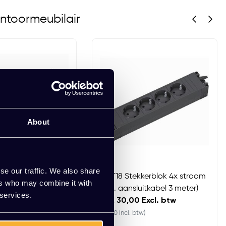
ntoormeubilair
About
se our traffic. We also share
kerblok 3x stroom
GST18 Stekkerblok 4x stroom
ers who may combine it with
uitkabel 3 meter)
(incl. aansluitkabel 3 meter)
 services.
Excl. btw
EUR 30,00 Excl. btw
w)
(36,30 Incl. btw)