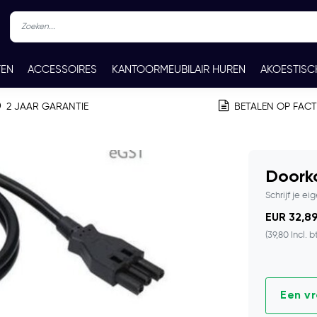
TEN
ACCESSOIRES
KANTOORMEUBILAIR HUREN
AKOESTISC
REN
CONTACT
2 JAAR GARANTIE
BETALEN OP FAC
Doork
Schrijf je ei
EUR 32,89
(39,80 Incl. b
Een v