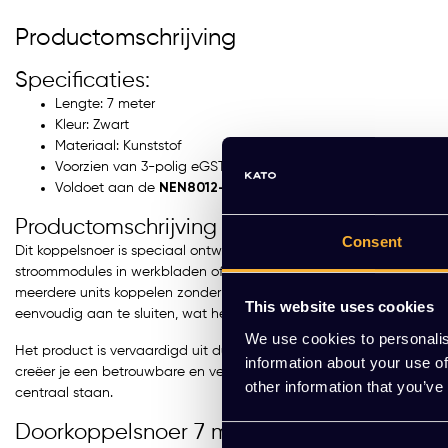
Productomschrijving
Specificaties:
Lengte: 7 meter
Kleur: Zwart
Materiaal: Kunststof
Voorzien van 3-polig eGST female en eGST male stekker
Voldoet aan de
NEN8012-2020
Productomschrijving
Consent
Dit koppelsnoer is speciaal ontworpen voor gebruik binnen bestaande
stroommodules in werkbladen of kabelgoten. Dankzij de veilige stek
meerdere units koppelen zonder opnieuw te bedraden. Het snoer is
This website uses cookies
eenvoudig aan te sluiten, wat het ideaal maakt voor zowel kantoor-
We use cookies to personalis
GST18 Stekkerblok 4x str
Het product is vervaardigd uit duurzaam, geïsoleerd materiaal en 
information about your use of
creëer je een betrouwbare en veilige stroomlijn over meerdere modu
(incl. aansluitkabel 3 meter
other information that you’ve
centraal staan.
EUR 30,00 Excl. btw
(36,30 Incl. btw)
Doorkoppelsnoer 7 meter kopen?