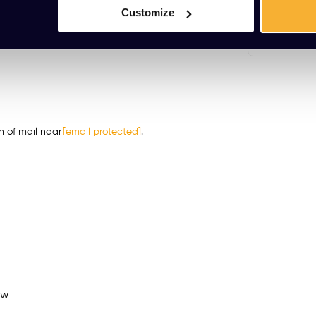
vend een offerte aan. Dit doorkoppelsnoer is
Customize
 of mail naar
[email protected]
.
ew