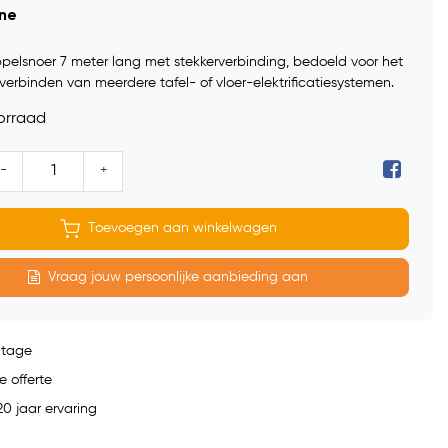
ine
ppelsnoer 7 meter lang met stekkerverbinding, bedoeld voor het
erbinden van meerdere tafel- of vloer-elektrificatiesystemen.
orraad
-
+
Toevoegen aan winkelwagen
Vraag jouw persoonlijke aanbieding aan
ntage
e offerte
0 jaar ervaring