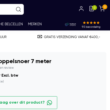
0
0
HE BELCELLEN
MERKEN
9.5
beoordeling
TUUR
GRATIS VERZENDING VANAF €400,-
oppelsnoer 7 meter
gen review
 Excl. btw
tw)
raag over dit product?