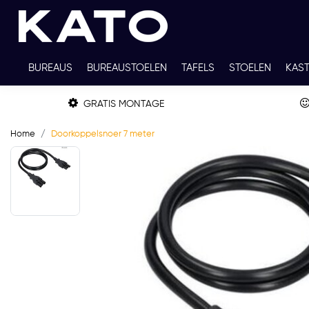
BUREAUS
BUREAUSTOELEN
TAFELS
STOELEN
KAS
TWEEDEHANDS
THUISWERKPLEKKEN
WERKBLADKLEU
GRATIS MONTAGE
Home
Doorkoppelsnoer 7 meter