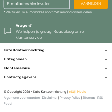
AANMELDEN
* We zullen uw e-mailadres nooit met iemand anders delen.
Vragen?
We helpen je graag. Raadpleeg onze
klantenservice.
Kato Kantoorinrichting
Categorieën
Klantenservice
Contactgegevens
© Copyright 2026 - Kato Kantoorinrichting |
InStijl Media
Algemene voorwaarden
|
Disclaimer
|
Privacy Policy
|
Sitemap
|
RSS
Feed