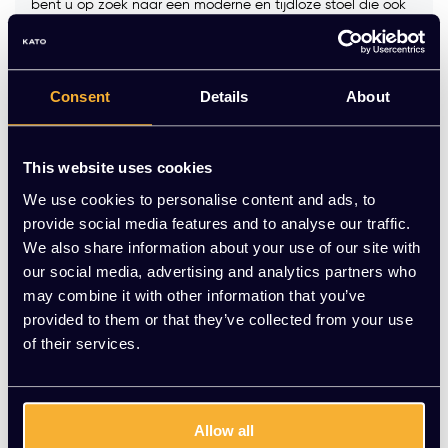
bent u op zoek naar een moderne en tijdloze stoel die ook
nog eens heerlijk zit? Zoek dan niet verder.
Maak een keuze:
*
Consent
Details
About
Op voorraad
This website uses cookies
We use cookies to personalise content and ads, to
-
+
Aantal
provide social media features and to analyse our traffic.
We also share information about your use of our site with
Toevoegen aan winkelwagen
our social media, advertising and analytics partners who
may combine it with other information that you’ve
Vraag jouw persoonlijke aanbieding aan
provided to them or that they’ve collected from your use
of their services.
Gratis montage
Vrijblijvende offerte
Allow all
Meer dan 20 jaar ervaring