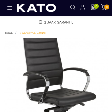
0
0
2 JAAR GARANTIE
Home
Bureaustoel 601PU
Vorige
Volge