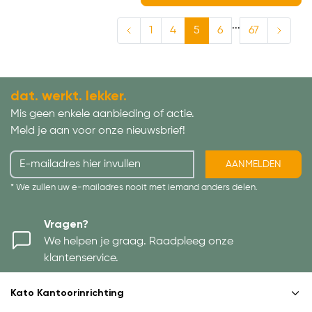
...
1
4
5
6
67
dat. werkt. lekker.
Mis geen enkele aanbieding of actie.
Meld je aan voor onze nieuwsbrief!
AANMELDEN
* We zullen uw e-mailadres nooit met iemand anders delen.
Vragen?
We helpen je graag. Raadpleeg onze
klantenservice.
Kato Kantoorinrichting