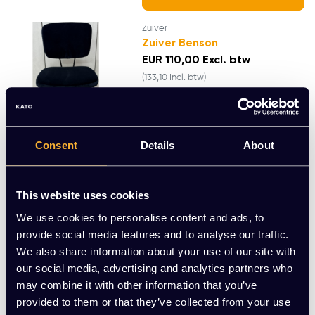
Zuiver
Zuiver Benson
EUR 110,00 Excl. btw
(133,10 Incl. btw)
TOEVOEGEN AAN
Consent
Details
About
WINKELWAGEN
DePadova
This website uses cookies
DePadova Serbelloni
EUR 619,83 Excl. btw
We use cookies to personalise content and ads, to
(749,99 Incl. btw)
provide social media features and to analyse our traffic.
We also share information about your use of our site with
our social media, advertising and analytics partners who
may combine it with other information that you’ve
TOEVOEGEN AAN
WINKELWAGEN
provided to them or that they’ve collected from your use