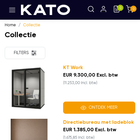
0
0
Home
Collectie
Collectie
FILTERS
KT Work
EUR 9.300,00 Excl. btw
(11.253,00 Incl. btw)
ONTDEK MEER
Directiebureau met ladeblok
EUR 1.385,00 Excl. btw
(1.675,85 Incl. btw)