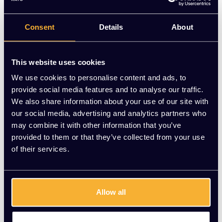
functionaliteit. Deze stoel is speciaal ontworpen om jouw
werkruimte te transformeren in een oase van comfort en stijl.
Consent
Details
About
Op voorraad
-
+
Aantal
This website uses cookies
We use cookies to personalise content and ads, to
Toevoegen aan winkelwagen
provide social media features and to analyse our traffic.
We also share information about your use of our site with
Vraag jouw persoonlijke aanbieding aan
our social media, advertising and analytics partners who
may combine it with other information that you’ve
provided to them or that they’ve collected from your use
Gratis montage
of their services.
Vrijblijvende offerte
Meer dan 20 jaar ervaring
Productomschrijving
Allow all
Wat onze klanten zeggen