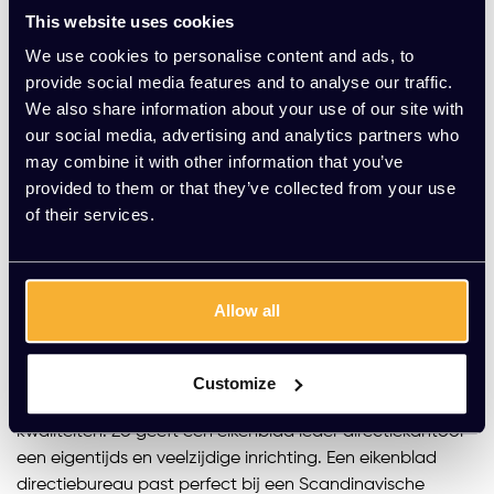
ruim assortiment aan luxe bureaus voor jouw
This website uses cookies
directiekantoor, van industriële kantoorinrichting en
We use cookies to personalise content and ads, to
moderne kantoorinrichting tot tal van andere stijlen.
provide social media features and to analyse our traffic.
Directiebureaus hebben een luxe uitstraling, perfect voor
We also share information about your use of our site with
directiekantoren. Voor een compleet directiekantoor kun
our social media, advertising and analytics partners who
je onze directiebureaus combineren met onze
directie
may combine it with other information that you’ve
bureaustoelen
en een luxe
directie ladeblok
, een
provided to them or that they’ve collected from your use
dressoirkast
of een
luxe draaideurkast
.
of their services.
Houtsoorten voor jouw directiebureau
Bij Kato Kantoorinrichting vind je enkel directiebureaus
van hoge kwaliteit. Ons complete assortiment
bureaus
Allow all
bevat tal van ergonomische bureaus en luxe bureaus,
maar directiebureaus zijn een stuk luxer en professioneler.
Kies bijvoorbeeld uit een eikenblad, een antraciet blad of
Customize
een Halifax eikenblad. Ieder type blad heeft zijn of haar
kwaliteiten. Zo geeft een eikenblad ieder directiekantoor
een eigentijds en veelzijdige inrichting. Een eikenblad
directiebureau past perfect bij een Scandinavische