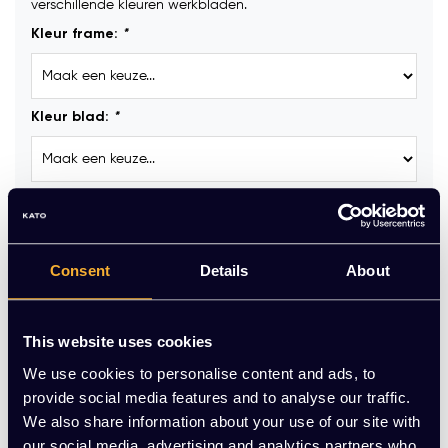
verschillende kleuren werkbladen.
Kleur frame:
*
Kleur blad:
*
Kabelgoot :
Consent
Details
About
Kabeldoorvoerdop:
This website uses cookies
Stekkerblok GST18 (incl. aansluitkabel 3 meter) :
We use cookies to personalise content and ads, to
provide social media features and to analyse our traffic.
We also share information about your use of our site with
our social media, advertising and analytics partners who