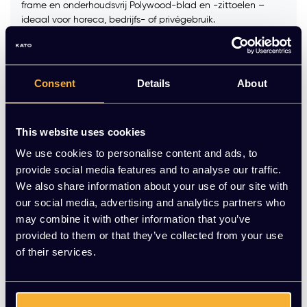
frame en onderhoudsvrij Polywood-blad en -zittoelen –
ideaal voor horeca, bedrijfs- of privégebruik.
Maak een keuze:
*
Consent
Details
About
Op voorraad
This website uses cookies
-
+
Aantal
We use cookies to personalise content and ads, to
provide social media features and to analyse our traffic.
Toevoegen aan winkelwagen
We also share information about your use of our site with
our social media, advertising and analytics partners who
Vraag jouw persoonlijke aanbieding aan
may combine it with other information that you’ve
provided to them or that they’ve collected from your use
of their services.
Gratis montage
Vrijblijvende offerte
Meer dan 20 jaar ervaring