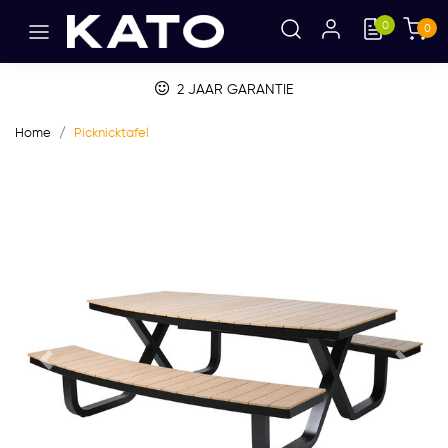
0
0
2 JAAR GARANTIE
Home
Picknicktafel
Vorige
Volge