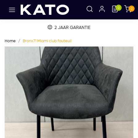
0
0
2 JAAR GARANTIE
Home
Bronx71 Miami club fauteuil