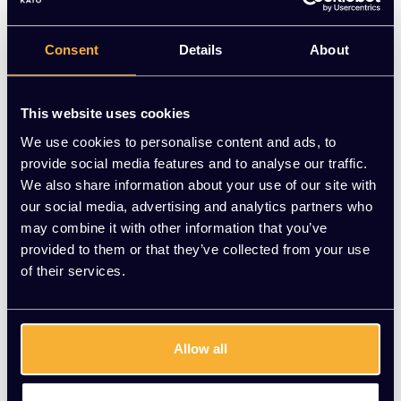
en zwarte stalen poten. Stijlvol en comfortabel. Nu voor
€50,00 | KATO Kantoorinrichting
Consent
Details
About
Op voorraad
-
+
Aantal
This website uses cookies
We use cookies to personalise content and ads, to
Toevoegen aan winkelwagen
provide social media features and to analyse our traffic.
We also share information about your use of our site with
Vraag jouw persoonlijke aanbieding aan
our social media, advertising and analytics partners who
may combine it with other information that you’ve
provided to them or that they’ve collected from your use
Gratis montage
of their services.
Vrijblijvende offerte
Meer dan 20 jaar ervaring
Productomschrijving
Allow all
Wat onze klanten zeggen