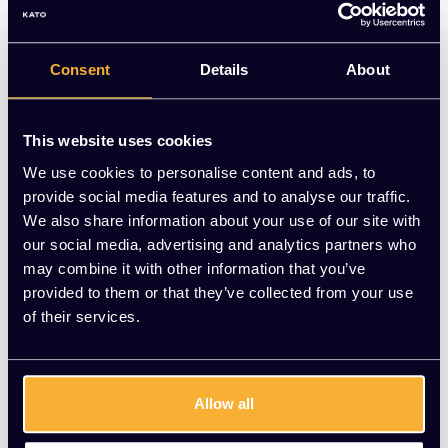
Bronx71® stapelbare eetkamerstoel Fay in antraciet eco-
leer met zwart metalen poten. Praktisch en stijlvol. Nu voor
€60 | KATO Kantoorinrichting
Consent
Details
About
Op voorraad
This website uses cookies
-
+
Aantal
We use cookies to personalise content and ads, to
provide social media features and to analyse our traffic.
Toevoegen aan winkelwagen
We also share information about your use of our site with
our social media, advertising and analytics partners who
Vraag jouw persoonlijke aanbieding aan
may combine it with other information that you’ve
provided to them or that they’ve collected from your use
of their services.
Gratis montage
Vrijblijvende offerte
Meer dan 20 jaar ervaring
Allow all
Productomschrijving