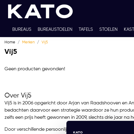
BUREAUS
BUREAUSTOELEN
TAFELS
STOELEN
KAS
Home
Merken
Vij5
TWEEDEHANDS
THUISWERKPLEKKEN
WERKBLADKLEU
Vij5
Geen producten gevonden!
Over Vij5
Vij5 is in 2006 opgericht door Arjan van Raadshooven en An
bedachten daarvoor een strategie waardoor ze hun product
zelfs een prijs heeft gewonnen in 2009, slechts drie jaar na h
Door verschillende persoonlijkheden, ontwerpers, meningen,