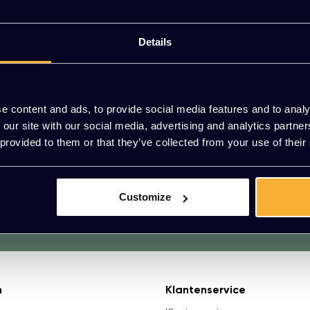
 hun kwaliteiten welke goed samenkomen in alle designs.
gecombineerd worden met bestaande, indrukwekkende element
Details
e sfeer en uitstraling.
2 JAAR GARANTIE
BETALEN OP FAC
e content and ads, to provide social media features and to analy
 our site with our social media, advertising and analytics partn
 provided to them or that they’ve collected from your use of their
Vragen?
We helpen je graag. R
Customize
n
Klantenservice