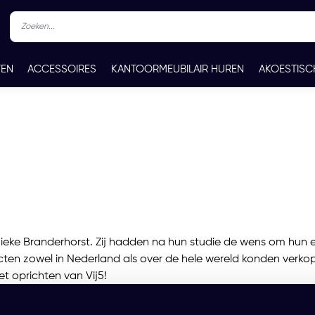
TEN
ACCESSOIRES
KANTOORMEUBILAIR HUREN
AKOESTISC
REN
CONTACT
ieke Branderhorst. Zij hadden na hun studie de wens om hun e
en zowel in Nederland als over de hele wereld konden verkop
et oprichten van Vij5!
 en smaken samen te brengen is Vij5 in staat om met oog voor