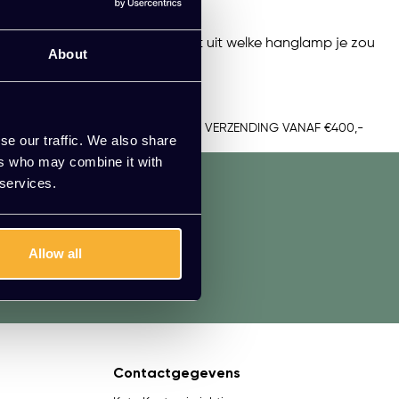
en. Het maakt eigenlijk niet uit welke hanglamp je zou
About
TUUR
GRATIS VERZENDING VANAF €400,-
se our traffic. We also share
ers who may combine it with
 services.
aadpleeg onze klantenservice.
Allow all
Contactgegevens