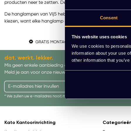
producten neer te zetten. De twee oprichters hebben ieder
De hanglampen van Vij5 hebben eenvoudige ontwerpen die 
Consent
kiezen, want elke hanglamp geeft jouw interieur een prachtig
This website uses cookies
GRATIS MONTAGE
We use cookies to personalis
information about your use of
dat. werkt. lekker.
other information that you’ve
Mis geen enkele aanbieding of actie.
Meld je aan voor onze nieuwsbrief!
AANMELDEN
* We zullen uw e-mailadres nooit met iemand anders delen.
Kato Kantoorinrichting
Categorieë