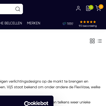
0
0
HE BELCELLEN
MERKEN
9.5
beoordeling
igen verlichtingsdesigns op de markt te brengen en
en. Vij5 staat bekend om onder andere de FlexVase, welke
 detail en liefde voor ontwerpen telkens weer unieke