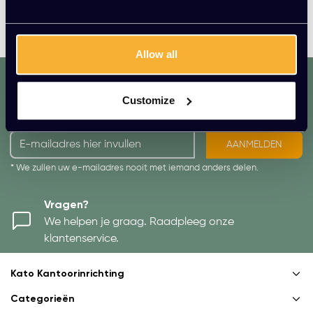
natuurlijke materialen, figuren, en kleuren slaagt Umage
er in om rust te creëren in het drukke, stedelijke leven.
Allow all
dat. werkt. lekker.
Mis geen enkele aanbieding of actie.
Customize
Meld je aan voor onze nieuwsbrief!
AANMELDEN
* We zullen uw e-mailadres nooit met iemand anders delen.
Vragen?
We helpen je graag. Raadpleeg onze
klantenservice.
Kato Kantoorinrichting
Categorieën