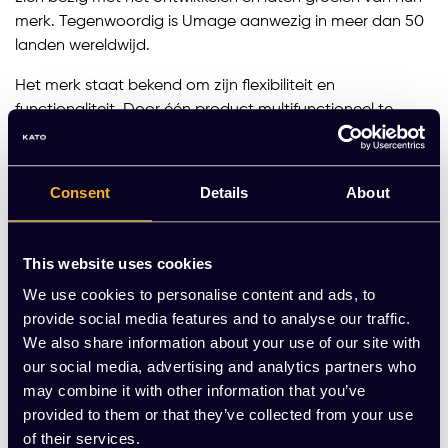
merk. Tegenwoordig is Umage aanwezig in meer dan 50
landen wereldwijd.
Het merk staat bekend om zijn flexibiliteit en
functionaliteit. Door één product multifunctioneel te
maken verminder je de noodzaak om andere producten
aan te schaffen. Zo kun je een compleet interieur krijgen
met minder producten, en dus wellicht minder
Consent
Details
About
milieuvervuiling.
Umage probeert tevens verpakkingsmaterialen te
This website uses cookies
minimaliseren om logistiek te verbeteren en designs
We use cookies to personalise content and ads, to
toegankelijker en duurzamer te maken. Plastic is
provide social media features and to analyse our traffic.
vervangen door milieuvriendelijk materiaal en
We also share information about your use of our site with
verpakkingen zijn recyclebaar, of te gebruiken om je
our social media, advertising and analytics partners who
kleine spulletjes in op te bergen. Ondertussen probeert
may combine it with other information that you’ve
Umage tevens hun ecologische voetprint te verminderen.
provided to them or that they’ve collected from your use
Alle designs zijn gebaseerd op de rust, transparantie en
of their services.
vormen uit de natuur. Door dit te combineren met