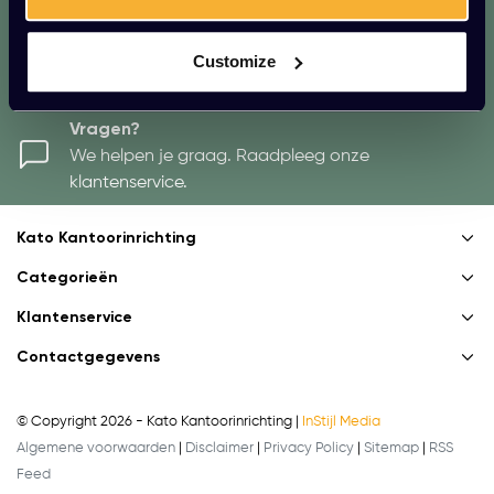
AANMELDEN
Customize
* We zullen uw e-mailadres nooit met iemand anders delen.
Vragen?
We helpen je graag. Raadpleeg onze
klantenservice.
Kato Kantoorinrichting
Categorieën
Klantenservice
Contactgegevens
© Copyright 2026 - Kato Kantoorinrichting |
InStijl Media
Algemene voorwaarden
|
Disclaimer
|
Privacy Policy
|
Sitemap
|
RSS
Feed