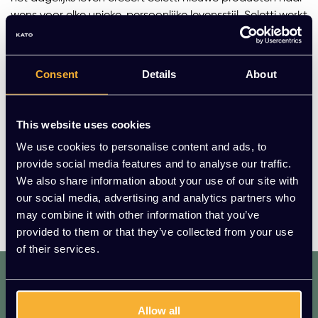
wens voor elke unieke, persoonlijke levensstijl. Seletti werkt
ook veel samen met internationale designers en studios
zoals de Note Design Studio of BBMDS, maar ook met
bijvoorbeeld Alistair Law of Emanuele Magini. Met
Consent
Details
About
aandacht voor detail ontwerpen deze designers allerlei
producten voor Seletti. Speelse collecties, bijzondere
verlichtingen, gecertificeerde meubelen en fascinerende
This website uses cookies
voorwerpen voor hotels en restaurants in het bijzonder.
We use cookies to personalise content and ads, to
Denk hierbij aan Huis Roodenburch in Nederland, of zelfs
provide social media features and to analyse our traffic.
de Crooks Bar in Griekenland. Al sinds het begin streeft
We also share information about your use of our site with
Seletti naar productverbetering en procesverbetering.
our social media, advertising and analytics partners who
Door constante vernieuwingen maakt dit designermerk
may combine it with other information that you’ve
het verschil in de designerwereld.
provided to them or that they’ve collected from your use
of their services.
dat. werkt. lekker.
Mis geen enkele aanbieding of actie.
Meld je aan voor onze nieuwsbrief!
Allow all