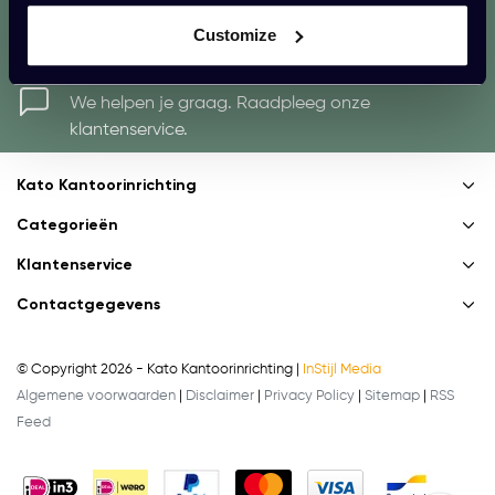
* We zullen uw e-mailadres nooit met iemand anders delen.
Customize
Vragen?
We helpen je graag. Raadpleeg onze
klantenservice.
Kato Kantoorinrichting
Categorieën
Klantenservice
Contactgegevens
© Copyright 2026 - Kato Kantoorinrichting |
InStijl Media
Algemene voorwaarden
|
Disclaimer
|
Privacy Policy
|
Sitemap
|
RSS
Feed