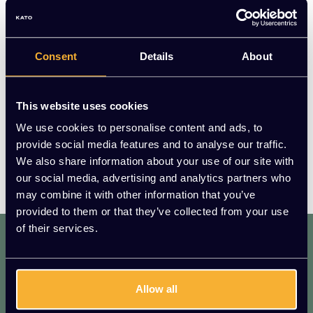
accessoires, servies, en verlichting wereldwijd een groot
succes. Samen met Nederlandse ontwerpers creëert Pols
Potten telkens weer inspiratievolle designs met veel
Consent
Details
About
vakmanschap en toewijding van ambachtslieden over de
hele wereld. Pols Potten streeft tevens naar transparantie
en een verkleinde ecologische voetafdruk door middel
This website uses cookies
van ethische en duurzame productieprocessen.
We use cookies to personalise content and ads, to
Daarnaast houdt Pols Potten zich ook erg veel bezig met
provide social media features and to analyse our traffic.
vernieuwende en onconventionele designs. Zoek jij nog
We also share information about your use of our site with
unieke designs? Kijk dan zeker of jij iets ziet in de Pols
our social media, advertising and analytics partners who
Potten collectie wat jou bevalt.
may combine it with other information that you’ve
provided to them or that they’ve collected from your use
of their services.
dat. werkt. lekker.
Mis geen enkele aanbieding of actie.
Meld je aan voor onze nieuwsbrief!
Allow all
AANMELDEN