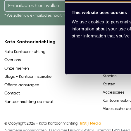
AANMELDEN
This website uses cookies
* We zullen uw e-mailadres nooit met iemand anders delen.
We use cookies to personalis
information about your use of
other information that you’ve
Kato Kantoorinrichting
Categorieë
Bureaus
Kato Kantoorinrichting
Bureaustoelen
Over ons
Tafels
Onze merken
Stoelen
Blogs - Kantoor inspiratie
Kasten
Offerte aanvragen
Accessoires
Contact
Kantoormeubila
Kantoorinrichting op maat
Akoestische be
© Copyright 2026 - Kato Kantoorinrichting |
InStijl Media
Algemene voorwaarden
|
Disclaimer
|
Privacy Policy
|
Sitemap
|
RSS Feed