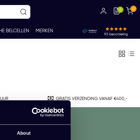
0
0
HE BELCELLEN
MERKEN
9.5
beoordeling
TUUR
GRATIS VERZENDING VANAF €400,-
About