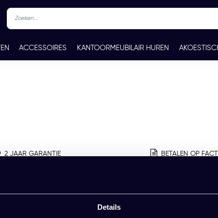
TEN
ACCESSOIRES
KANTOORMEUBILAIR HUREN
AKOESTISC
REN
CONTACT
2 JAAR GARANTIE
BETALEN OP FAC
Details
Vragen?