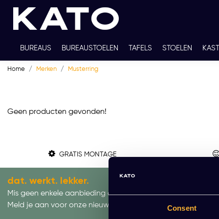
BUREAUS
BUREAUSTOELEN
TAFELS
STOELEN
KAS
Home
Merken
Musterring
TWEEDEHANDS
THUISWERKPLEKKEN
WERKBLADKLEU
Geen producten gevonden!
GRATIS MONTAGE
dat. werkt. lekker.
Mis geen enkele aanbieding of actie.
Meld je aan voor onze nieuwsbrief!
Consent