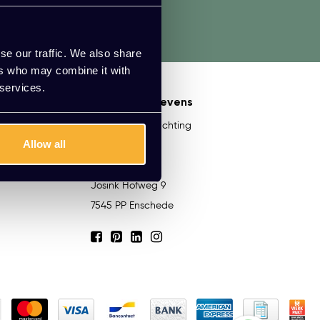
aadpleeg onze klantenservice.
se our traffic. We also share
ers who may combine it with
 services.
Contactgegevens
Kato Kantoorinrichting
Allow all
053-206 80 20
[email protected]
Josink Hofweg 9
7545 PP Enschede