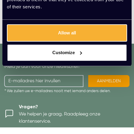
optimalisatie van het productieproces. Tot slot
of their services.
benadrukt de waarde ‘eenvoud’ de MDF Italia filosofie; er
is altijd een simpel antwoord. Kijk bijvoorbeeld eens naar
de stoelen ontworpen door Jean Marie Massaud of de
tafels van P. & M. Cazzaniga.
Allow all
dat. werkt. lekker.
Customize
Mis geen enkele aanbieding of actie.
Meld je aan voor onze nieuwsbrief!
AANMELDEN
* We zullen uw e-mailadres nooit met iemand anders delen.
Vragen?
We helpen je graag. Raadpleeg onze
klantenservice.