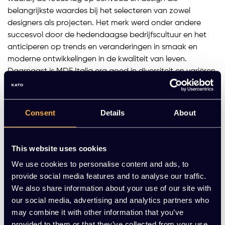
belangrijkste waardes bij het selecteren van zowel
designers als projecten. Het merk werd onder andere
succesvol door de hedendaagse bedrijfscultuur en het
anticiperen op trends en veranderingen in smaak en
moderne ontwikkelingen in de kwaliteit van leven.
Daarnaast is MDF Italia erg goed in diversiteit en variëren,
waardoor nooit nieuwe uitdagingen uit de weg zullen
gaan. Innovatie en ontwikkeling staan centraal binnen
MDF Italia om er voor te zorgend at jij altijd iets kunt
Consent
Details
About
vinden tussen de MDF Italia designs. Kernwaardes waar
MDF Italia veel waarde aan hecht zijn onder andere
identiteit, innovatie, en eenvoud. Door het combineren
This website uses cookies
van creativiteit, technologie, en innovatie probeert MDF
We use cookies to personalise content and ads, to
Italia elk product een eigen identiteit te geven zodat jij
provide social media features and to analyse our traffic.
ook zeker bent van je keus. Innovatie speelt een
We also share information about your use of our site with
belangrijke rol in de ontwikkeling van MDF Italia als bedrijf
our social media, advertising and analytics partners who
zijnde, en in combinatie met nieuwe technologieën blijft
may combine it with other information that you’ve
MDF Italia altijd op zoek naar de beste materialen en
provided to them or that they’ve collected from your use