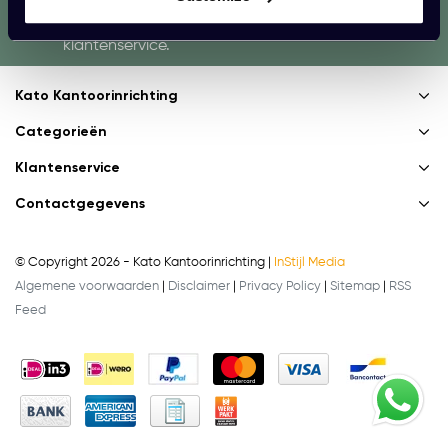
We helpen je graag. Raadpleeg onze
klantenservice.
Kato Kantoorinrichting
Categorieën
Klantenservice
Contactgegevens
© Copyright 2026 - Kato Kantoorinrichting |
InStijl Media
Algemene voorwaarden
|
Disclaimer
|
Privacy Policy
|
Sitemap
|
RSS
Feed