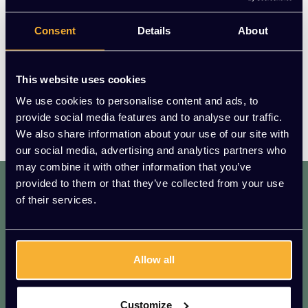
prijsklasse en voor iedere smaak iets gepasts. Lucide
Consent
Details
About
paste zich aan aan de nieuwe markten die ontstonden,
en anticipeerde op de groeiende vraag van hippe
verlichting. Lucide staat niet alleen bekend om de strakke
This website uses cookies
en moderne vormgeving en de perfecte combinaties van
materialen en kleuren, maar ook om de kwaliteit en
We use cookies to personalise content and ads, to
prijsverhoudingen. Lucide is ook wereldwijd bekend door
provide social media features and to analyse our traffic.
het diverse assortiment, wat het een sterke positie geeft.
We also share information about your use of our site with
our social media, advertising and analytics partners who
may combine it with other information that you’ve
dat. werkt. lekker.
provided to them or that they’ve collected from your use
Mis geen enkele aanbieding of actie.
of their services.
Meld je aan voor onze nieuwsbrief!
AANMELDEN
Allow all
* We zullen uw e-mailadres nooit met iemand anders delen.
Customize
Vragen?