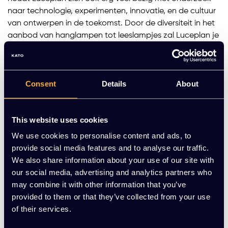
naar technologie, experimenten, innovatie, en de cultuur
van ontwerpen in de toekomst. Door de diversiteit in het
aanbod van hanglampen tot leeslampjes zal Luceplan je
altijd wel een passende lamp kunnen bieden. Het
aanbod varieert van unieke en opvallende lampen tot
eenvoudige, strakke lampen en van grote tot kleine
Consent
Details
About
lampen. Tevens richt Luceplan zich intensief op
milieubewuste productie door middel van bijvoorbeeld
energiebesparing van ontwerp en verpakking tot aan het
This website uses cookies
weggooien van afval. Door constante veranderingen
wordt het denkproces en de werkwijze binnen Luceplan
We use cookies to personalise content and ads, to
altijd geoptimaliseerd, waardoor jij zeker weet dat jouw
provide social media features and to analyse our traffic.
producten op de meest efficiënte en milieuvriendelijke
We also share information about your use of our site with
manier worden gemaakt. Daarnaast wil Luceplan ook op
our social media, advertising and analytics partners who
sociaal gebied een impact maken door constant
may combine it with other information that you’ve
ethische, professionele, en legale waardes up-to-date te
provided to them or that they’ve collected from your use
houden naast de economische en operationele
of their services.
aspecten.