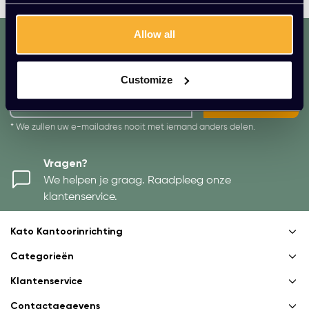
Allow all
dat. werkt. lekker.
Mis geen enkele aanbieding of actie.
Meld je aan voor onze nieuwsbrief!
Customize
AANMELDEN
* We zullen uw e-mailadres nooit met iemand anders delen.
Vragen?
We helpen je graag. Raadpleeg onze
klantenservice.
Kato Kantoorinrichting
Categorieën
Klantenservice
Contactgegevens