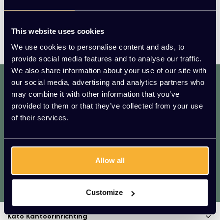
Stukprijs : €55,00 /
This website uses cookies
We use cookies to personalise content and ads, to
provide social media features and to analyse our traffic.
We also share information about your use of our site with
dat. werkt. lekker.
our social media, advertising and analytics partners who
Mis geen enkele aanbieding of actie.
may combine it with other information that you’ve
Meld je aan voor onze nieuwsbrief!
provided to them or that they’ve collected from your use
of their services.
AANMELDEN
* We zullen uw e-mailadres nooit met iemand anders delen.
Allow all
Vragen?
We helpen je graag. Raadpleeg onze
Customize
klantenservice.
Kato Kantoorinrichting