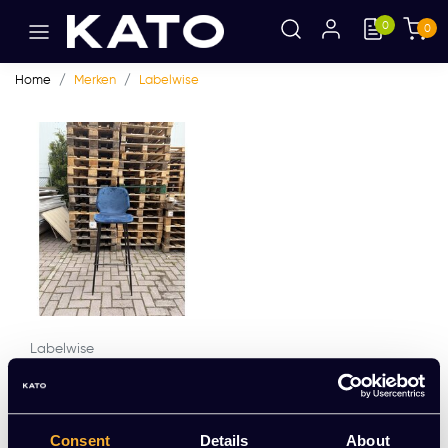
0
0
Home
Merken
Labelwise
Labelwise
Barkruk Barrel Blauw 6
9cm hoog
EUR 46,00 Excl. btw
Consent
Details
About