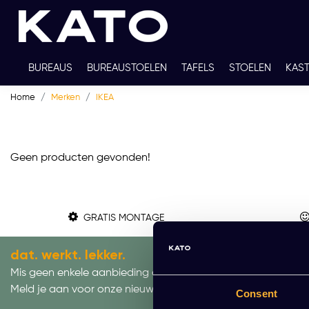
BUREAUS
BUREAUSTOELEN
TAFELS
STOELEN
KAS
Home
Merken
IKEA
TWEEDEHANDS
THUISWERKPLEKKEN
WERKBLADKLEU
Geen producten gevonden!
GRATIS MONTAGE
dat. werkt. lekker.
Mis geen enkele aanbieding of actie.
Meld je aan voor onze nieuwsbrief!
Consent