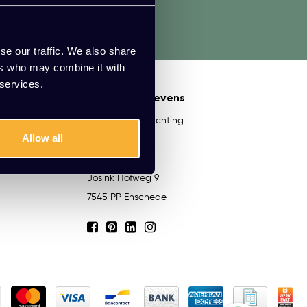
aadpleeg onze klantenservice.
se our traffic. We also share
ers who may combine it with
 services.
Contactgegevens
Kato Kantoorinrichting
Allow all
053-206 80 20
[email protected]
Josink Hofweg 9
7545 PP Enschede