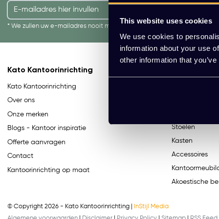
AANMELDEN
This website uses cookies
* We zullen uw e-mailadres nooit met iemand anders delen.
We use cookies to personalis
information about your use of
other information that you’ve
Kato Kantoorinrichting
Categorieë
Bureaus
Kato Kantoorinrichting
Bureaustoelen
Over ons
Tafels
Onze merken
Stoelen
Blogs - Kantoor inspiratie
Kasten
Offerte aanvragen
Accessoires
Contact
Kantoormeubila
Kantoorinrichting op maat
Akoestische be
© Copyright 2026 - Kato Kantoorinrichting |
InStijl Media
Algemene voorwaarden
|
Disclaimer
|
Privacy Policy
|
Sitemap
|
RSS Feed