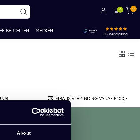
0
0
HE BELCELLEN
MERKEN
9.5
beoordeling
TUUR
GRATIS VERZENDING VANAF €400,-
About