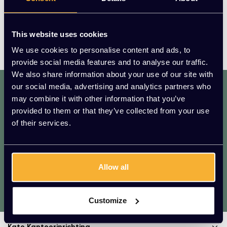
allereerste product, De Bonsai 5 Kandelaar, zorgde voor
een groot succes, waardoor Functionals ook uitgroeide
This website uses cookies
tot tafels, stoelen, andere verlichting, en bijpassende
accessoires.
We use cookies to personalise content and ads, to
provide social media features and to analyse our traffic.
We also share information about your use of our site with
dat. werkt. lekker.
our social media, advertising and analytics partners who
Mis geen enkele aanbieding of actie.
may combine it with other information that you’ve
Meld je aan voor onze nieuwsbrief!
provided to them or that they’ve collected from your use
of their services.
AANMELDEN
* We zullen uw e-mailadres nooit met iemand anders delen.
Allow all
Vragen?
We helpen je graag. Raadpleeg onze
Customize
klantenservice.