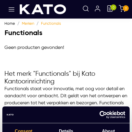
0
0
Home
Merken
Functionals
Functionals
Geen producten gevonden!
Het merk "Functionals" bij Kato
Kantoorinrichting
Functionals staat voor innovatie, met oog voor detail en
aandacht voor ambacht. Dit geldt van het ontwerpen en
produceren tot het verpakken en bezorgen. Functionals
producten worden grotendeels met de hand
gefabriceerd in kleine Europese fabrieken, en de meeste
producten worden in elkaar gezet en verzonden vanuit
Consent
Details
About
de fabriek en showroom in Goirle, Nederland. Het