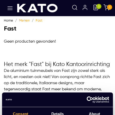
0
0
Home
Merken
Fast
Fast
Geen producten gevonden!
Het merk "Fast" bij Kato Kantoorinrichting
De aluminium tuinmeubels van Fast zijn zowel sterk als
licht, en roesten ook niet! Van oorsprong richtte Fast zich
op de traditionele, Italiaanse designs, maar
tegenwoordig staat Fast meer bekend om moderne,
strakke designs en collecties; De Fast Forest serie,
bijvoorbeeld, laat de silhouetten van bomen terugkomen
in designs. Fast produceert enkel producten van de beste
Consent
Details
About
kwaliteit. Dit vergt een combinatie van vakmanschap,