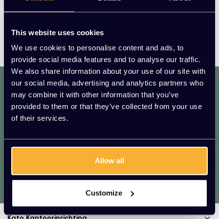
unieke designs, en nieuwe technologieën tijdens het hele
productieproces. Door de vele vrolijke kleuropties in
This website uses cookies
combinatie met de fijne eigenschappen is elke Fast
tuinmeubel een musthave voor jou!
We use cookies to personalise content and ads, to
provide social media features and to analyse our traffic.
We also share information about your use of our site with
dat. werkt. lekker.
our social media, advertising and analytics partners who
Mis geen enkele aanbieding of actie.
may combine it with other information that you’ve
Meld je aan voor onze nieuwsbrief!
provided to them or that they’ve collected from your use
of their services.
AANMELDEN
* We zullen uw e-mailadres nooit met iemand anders delen.
Allow all
Vragen?
We helpen je graag. Raadpleeg onze
Customize
klantenservice.
Kato Kantoorinrichting