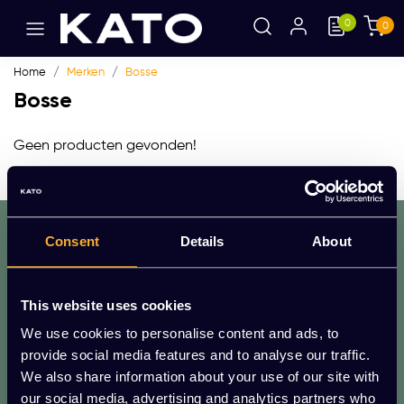
0
0
Home
Merken
Bosse
Bosse
Geen producten gevonden!
dat. werkt. lekker.
Consent
Details
About
Mis geen enkele aanbieding of actie.
Meld je aan voor onze nieuwsbrief!
This website uses cookies
AANMELDEN
We use cookies to personalise content and ads, to
* We zullen uw e-mailadres nooit met iemand anders delen.
provide social media features and to analyse our traffic.
We also share information about your use of our site with
Vragen?
our social media, advertising and analytics partners who