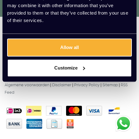
We helpen je graag. Raadpleeg onze
may combine it with other information that you’ve
klantenservice.
provided to them or that they’ve collected from your use
of their services.
Kato Kantoorinrichting
Categorieën
Allow all
Klantenservice
Contactgegevens
Customize
© Copyright 2026 - Kato Kantoorinrichting |
InStijl Media
Algemene voorwaarden
|
Disclaimer
|
Privacy Policy
|
Sitemap
|
RSS
Feed