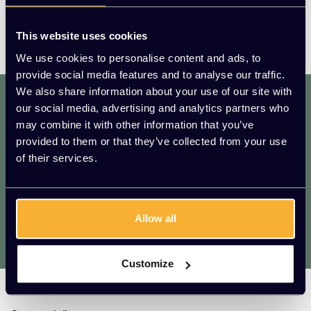
This website uses cookies
We use cookies to personalise content and ads, to
provide social media features and to analyse our traffic.
We also share information about your use of our site with
dat. werkt. lekker.
our social media, advertising and analytics partners who
Mis geen enkele aanbieding of actie.
may combine it with other information that you’ve
Meld je aan voor onze nieuwsbrief!
provided to them or that they’ve collected from your use
of their services.
AANMELDEN
* We zullen uw e-mailadres nooit met iemand anders delen.
Allow all
Vragen?
We helpen je graag. Raadpleeg onze
klantenservice.
Customize
Kato Kantoorinrichting