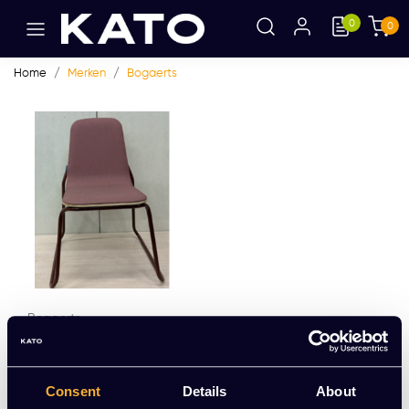
0
0
Home
Merken
Bogaerts
Bogaerts
Bogaerts Label Siren S
01
EUR 144,63 Excl. btw
Consent
Details
About