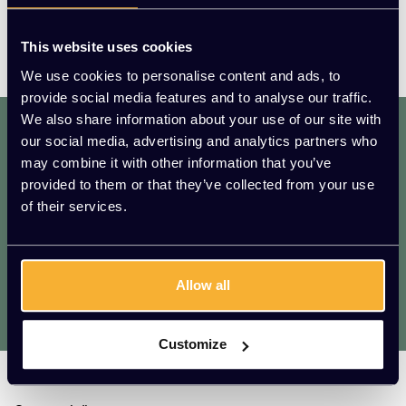
This website uses cookies
We use cookies to personalise content and ads, to
provide social media features and to analyse our traffic.
We also share information about your use of our site with
dat. werkt. lekker.
our social media, advertising and analytics partners who
Mis geen enkele aanbieding of actie.
may combine it with other information that you’ve
Meld je aan voor onze nieuwsbrief!
provided to them or that they’ve collected from your use
of their services.
AANMELDEN
* We zullen uw e-mailadres nooit met iemand anders delen.
Allow all
Vragen?
We helpen je graag. Raadpleeg onze
klantenservice.
Customize
Kato Kantoorinrichting