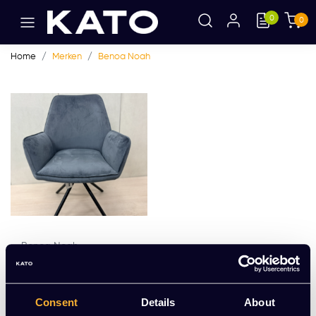
0
0
Home
Merken
Benoa Noah
Benoa Noah
Benoa Noah Draaifau
teuil
EUR 133,00 Excl. btw
Consent
Details
About