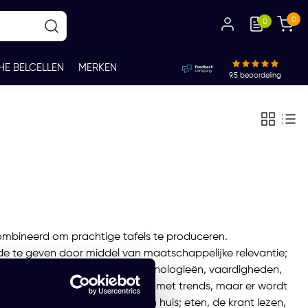
0
0
HE BELCELLEN
MERKEN
9.5
beoordeling
ecombineerd om prachtige tafels te produceren.
de te geven door middel van maatschappelijke relevantie;
e van expertise met nieuwe technologieën, vaardigheden,
alen. De designs veranderen mee met trends, maar er wordt
fel wordt vaak het hart van een huis; eten, de krant lezen,