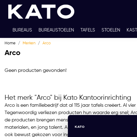
BUREAUS
BUREAUSTOELEN
TAFELS
STOELEN
KAS
Home
Merken
Arco
TWEEDEHANDS
THUISWERKPLEKKEN
WERKBLADKLEU
Arco
Geen producten gevonden!
Het merk "Arco" bij Kato Kantoorinrichting
Arco is een familiebedrijf dat al 115 jaar tafels creëert.
Tegenwoordig verliezen producten hun waarde erg snel; Arco
de producten brengen mensen samen en zorgen voor meer pos
materialen, en jong talent. Alle Arco producten worden gef
ook bewust gekozen voor ingetogen stijlen. Arco tafels zijn 