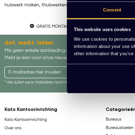
huiswerk maken, thuiswerken, feestjes, en spelletjes zijn enke
Consent
GRATIS MONTAGE
This website uses cookies
We use cookies to personalis
dat. werkt. lekker.
information about your use of
Mis geen enkele aanbieding of actie.
other information that you’ve
Meld je aan voor onze nieuwsbrief!
AANMELDEN
* We zullen uw e-mailadres nooit met iemand anders delen.
Kato Kantoorinrichting
Categorieë
Bureaus
Kato Kantoorinrichting
Bureaustoelen
Over ons