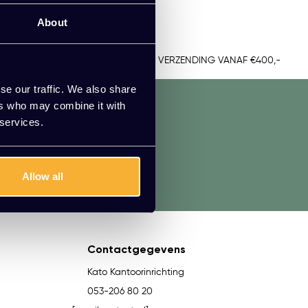
ee.
About
TUUR
GRATIS VERZENDING VANAF €400,-
se our traffic. We also share
ers who may combine it with
 services.
aadpleeg onze klantenservice.
Allow all
Contactgegevens
Kato Kantoorinrichting
053-206 80 20