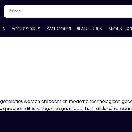
TEN
ACCESSOIRES
KANTOORMEUBILAIR HUREN
AKOESTISC
REN
CONTACT
 Al vier generaties worden ambacht en moderne technologieën g
 probeert dit juist tegen te gaan door hun tafels extra waar
itiviteit in de wereld. Dit alles gebeurt door de combinati
abriceerd in eigen fabrieken met voorkeur voor lokale materi
veelzijdig. Er wordt niet alleen meer aan gegeten, maar een ta