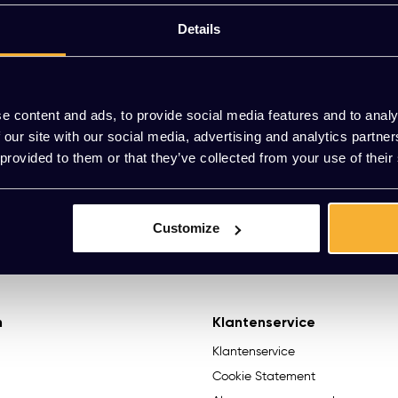
le activiteiten die je aan tafel kunt doen. Arco denkt hier in m
Details
2 JAAR GARANTIE
BETALEN OP FAC
e content and ads, to provide social media features and to analy
 our site with our social media, advertising and analytics partn
 provided to them or that they’ve collected from your use of their
Vragen?
We helpen je graag. R
Customize
n
Klantenservice
Klantenservice
Cookie Statement