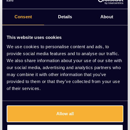
producten geld een minimale huurtermijn van 6 maand, zie
onze voorwaarden in de productomschrijving. Vraag een
offerte aan of neem contact met ons op voor meer
Consent
Details
About
informatie.
Op voorraad
This website uses cookies
We use cookies to personalise content and ads, to
-
+
Aantal
provide social media features and to analyse our traffic.
We also share information about your use of our site with
Vraag jouw persoonlijke aanbieding aan
our social media, advertising and analytics partners who
may combine it with other information that you’ve
provided to them or that they’ve collected from your use
Gratis montage
of their services.
Vrijblijvende offerte
Meer dan 20 jaar ervaring
Allow all
Productomschrijving
Wat onze klanten zeggen