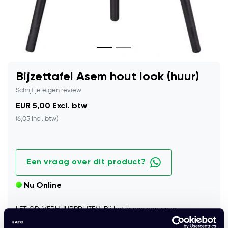
Bijzettafel Asem hout look (huur)
Schrijf je eigen review
EUR 5,00 Excl. btw
(6,05 Incl. btw)
Een vraag over dit product?
Nu Online
LET OP: VERHUURPRIJZEN. Bij het huren van onze
producten geld een minimale huurtermijn van 6 maand, zie