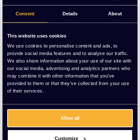
onze voorwaarden in de productomschrijving. Vraag een
offerte aan of neem contact met ons op voor meer
Consent
Details
About
informatie.
Op voorraad
This website uses cookies
-
+
Aantal
We use cookies to personalise content and ads, to
provide social media features and to analyse our traffic.
We also share information about your use of our site with
Vraag jouw persoonlijke aanbieding aan
our social media, advertising and analytics partners who
may combine it with other information that you’ve
provided to them or that they’ve collected from your use
Gratis montage
of their services.
Vrijblijvende offerte
Meer dan 20 jaar ervaring
Productomschrijving
Allow all
Wat onze klanten zeggen
Customize