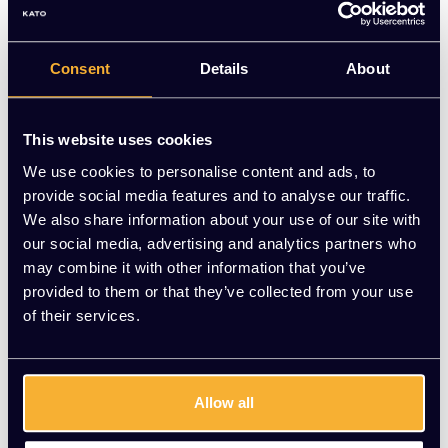
Stijlvolle BePureHome velvet green eetkamerstoel. Nieuw
met kaartje, nu voor €75,00 | KATO Kantoorinrichting
Consent
Details
About
Op voorraad
This website uses cookies
-
+
Aantal
We use cookies to personalise content and ads, to
provide social media features and to analyse our traffic.
Toevoegen aan winkelwagen
We also share information about your use of our site with
our social media, advertising and analytics partners who
Vraag jouw persoonlijke aanbieding aan
may combine it with other information that you’ve
provided to them or that they’ve collected from your use
of their services.
Gratis montage
Vrijblijvende offerte
Meer dan 20 jaar ervaring
Allow all
Productomschrijving