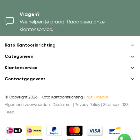
Vragen?
We helpen je graag. Raadpleeg onze
klantenservice.
Kato Kantoorinrichting
Categorieën
Klantenservice
Contactgegevens
© Copyright 2026 - Kato Kantoorinrichting |
InStijl Media
Algemene voorwaarden
|
Disclaimer
|
Privacy Policy
|
Sitemap
|
RSS
Feed