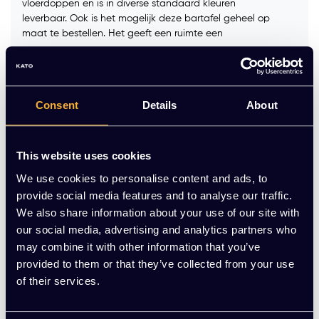
vloerdoppen en is in diverse standaard kleuren
leverbaar. Ook is het mogelijk deze bartafel geheel op
maat te bestellen. Het geeft een ruimte een
Kleur blad:
*
Consent
Details
About
Kleur frame:
*
This website uses cookies
Op voorraad
We use cookies to personalise content and ads, to
provide social media features and to analyse our traffic.
We also share information about your use of our site with
-
+
Aantal
our social media, advertising and analytics partners who
may combine it with other information that you’ve
Toevoegen aan winkelwagen
provided to them or that they’ve collected from your use
of their services.
Vraag jouw persoonlijke aanbieding aan