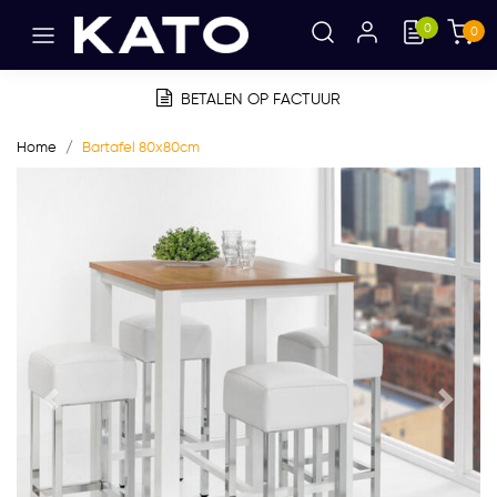
0
0
BETALEN OP FACTUUR
Home
Bartafel 80x80cm
Vorige
Volge