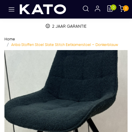
0
0
2 JAAR GARANTIE
Home
Ariba Stoffen Stoel Slate Stitch Eetkamerstoel – Donkerblauw