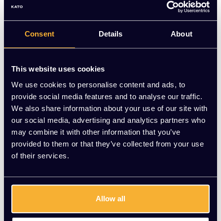
Comfortabele Ariba eetkamerstoel in stijlvol donkerblauw.
Nu voor €60,00 | KATO Kantoorinrichting
Consent
Details
About
Op voorraad
This website uses cookies
-
+
Aantal
We use cookies to personalise content and ads, to
provide social media features and to analyse our traffic.
Toevoegen aan winkelwagen
We also share information about your use of our site with
our social media, advertising and analytics partners who
Vraag jouw persoonlijke aanbieding aan
may combine it with other information that you’ve
provided to them or that they’ve collected from your use
of their services.
Gratis montage
Vrijblijvende offerte
Meer dan 20 jaar ervaring
Allow all
Productomschrijving