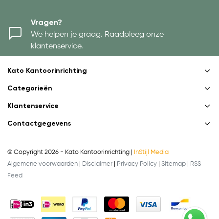
Vragen?
We helpen je graag. Raadpleeg onze
klantenservice.
Kato Kantoorinrichting
Categorieën
Klantenservice
Contactgegevens
© Copyright 2026 - Kato Kantoorinrichting |
InStijl Media
Algemene voorwaarden
|
Disclaimer
|
Privacy Policy
|
Sitemap
|
RSS
Feed