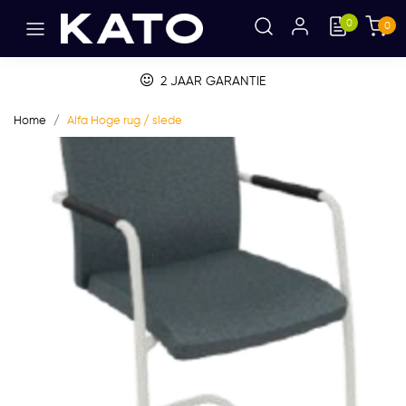
0
0
BETALEN OP FACTUUR
Home
Alfa Hoge rug / slede