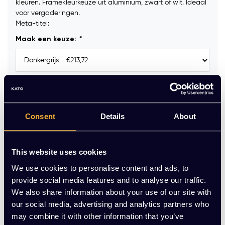
kleuren. Framekleurkeuze uit aluminium, zwart of wit. Ideaal
voor vergaderingen.
Meta-titel:
Maak een keuze:
*
Framekleur:
*
Consent
Details
About
Viltdoppen tbv harde vloer:
*
This website uses cookies
Zitting en rug uitgevoerd met Padding (zwart):
*
We use cookies to personalise content and ads, to
provide social media features and to analyse our traffic.
We also share information about your use of our site with
our social media, advertising and analytics partners who
Op voorraad
may combine it with other information that you’ve