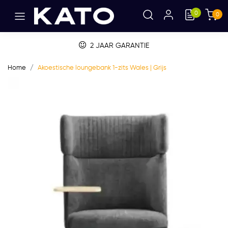
0
0
2 JAAR GARANTIE
Home
Akoestische loungebank 1-zits Wales | Grijs