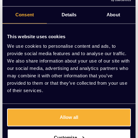
privacy, comfort en rust op kantoor.
Consent
Details
About
Op voorraad
-
+
Aantal
This website uses cookies
We use cookies to personalise content and ads, to
Toevoegen aan winkelwagen
provide social media features and to analyse our traffic.
We also share information about your use of our site with
Vraag jouw persoonlijke aanbieding aan
our social media, advertising and analytics partners who
may combine it with other information that you’ve
provided to them or that they’ve collected from your use
Gratis montage
of their services.
Vrijblijvende offerte
Meer dan 20 jaar ervaring
Productomschrijving
Allow all
Wat onze klanten zeggen
Customize