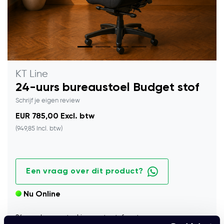
KT Line
24-uurs bureaustoel Budget stof
Schrijf je eigen review
EUR 785,00 Excl. btw
(949,85 Incl. btw)
Een vraag over dit product?
Nu Online
24‑uurs bureaustoel in zwarte stof, met