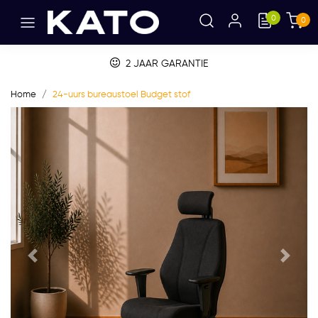
0
0
BETALEN OP FACTUUR
Home
24-uurs bureaustoel Budget stof
Vorige
Volge