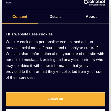
synchroonmechaniek, in hoogte en diepte verstelbare
zitting, lendesteun, hoofdsteun en armleggers—geschikt tot
200 kg voor intensief 24/7 gebruik.
Consent
Details
About
Op voorraad
This website uses cookies
-
+
Aantal
We use cookies to personalise content and ads, to
provide social media features and to analyse our traffic.
Toevoegen aan winkelwagen
We also share information about your use of our site with
our social media, advertising and analytics partners who
Vraag jouw persoonlijke aanbieding aan
may combine it with other information that you’ve
provided to them or that they’ve collected from your use
Gratis montage
of their services.
Vrijblijvende offerte
Meer dan 20 jaar ervaring
Allow all
Productomschrijving