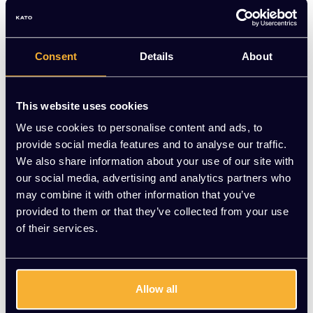
24‑uurs bureaustoel in zwarte leder, met
synchroonmechaniek, in hoogte en diepte verstelbare
zitting, lendesteun, hoofdsteun en armleggers—geschikt tot
200 kg voor intensief 24/7 gebruik.
Consent
Details
About
Op voorraad
This website uses cookies
-
+
Aantal
We use cookies to personalise content and ads, to
provide social media features and to analyse our traffic.
Toevoegen aan winkelwagen
We also share information about your use of our site with
our social media, advertising and analytics partners who
Vraag jouw persoonlijke aanbieding aan
may combine it with other information that you’ve
provided to them or that they’ve collected from your use
of their services.
Gratis montage
Vrijblijvende offerte
Meer dan 20 jaar ervaring
Allow all
Productomschrijving