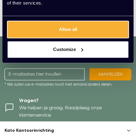
of their services.
Allow all
dat. werkt. lekker.
Customize
Mis geen enkele aanbieding of actie.
Meld je aan voor onze nieuwsbrief!
AANMELDEN
* We zullen uw e-mailadres nooit met iemand anders delen.
Vragen?
We helpen je graag. Raadpleeg onze
klantenservice.
Kato Kantoorinrichting