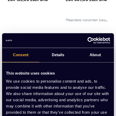
EUR 155,00 Excl. btw
EUR 889,00 Excl. btw
Meerdere varianten beschikbaar
Consent
Details
About
This website uses cookies
We use cookies to personalise content and ads, to
provide social media features and to analyse our traffic.
We also share information about your use of our site with
our social media, advertising and analytics partners who
Plantenbak 166cm bre
may combine it with other information that you’ve
ed
provided to them or that they’ve collected from your use
EUR 169,00 Excl. btw