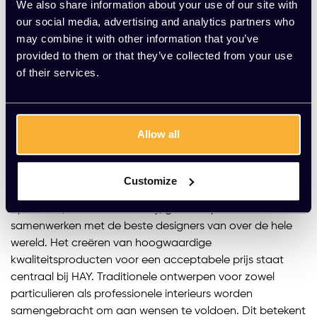
We also share information about your use of our site with
our social media, advertising and analytics partners who
may combine it with other information that you’ve
provided to them or that they’ve collected from your use
of their services.
...
1
2
3
4
5
6
7
Allow all
Over HAY
HAY gelooft dat het iedereens recht is om toegang te
Customize
hebben tot goede designs. Al vanaf het begin zijn de
oprichters, Mette en Rolf Hay, gericht op het
samenwerken met de beste designers van over de hele
wereld. Het creëren van hoogwaardige
kwaliteitsproducten voor een acceptabele prijs staat
centraal bij HAY. Traditionele ontwerpen voor zowel
particulieren als professionele interieurs worden
samengebracht om aan wensen te voldoen. Dit betekent