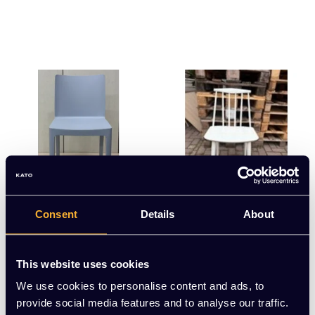
Consent
Details
About
Hay
Hay
HAY Élémentaire
HAY J77 J-Series War
m Grey
This website uses cookies
EUR 54,00 Excl. btw
EUR 96,00 Excl. btw
We use cookies to personalise content and ads, to
provide social media features and to analyse our traffic.
Stukprijs : €115,00 /