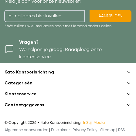
Meld je aan voor onze nieuwsbrief!
AANMELDEN
* We zullen uw e-mailadres nooit met iemand anders delen.
Vragen?
We helpen je graag. Raadpleeg onze
klantenservice.
Kato Kantoorinrichting
Categorieën
Klantenservice
Contactgegevens
© Copyright 2026 - Kato Kantoorinrichting |
InStijl Media
Algemene voorwaarden
|
Disclaimer
|
Privacy Policy
|
Sitemap
|
RSS