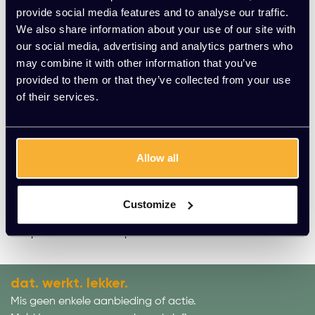
Door constant nieuwe uitdagingen aan te gaan blijft De
provide social media features and to analyse our traffic.
Vorm zich ontwikkelen en blijft het designermerk groeien.
We also share information about your use of our site with
Als een Nederlands bedrijf staat De Vorm tevens bekend
our social media, advertising and analytics partners who
om zijn directheid en eerlijkheid. Dit zijn dan ook
may combine it with other information that you’ve
belangrijke waarden voor het designermerk, in
provided to them or that they’ve collected from your use
combinatie met hoogwaardige kwaliteit, een eerlijke prijs,
of their services.
en producten die je kunt personaliseren. Zo kan iedereen
zo goed mogelijk zijn eigen interieur inrichten.
Al vanaf de eerste ontwerpen is De Vorm druk bezig met
Allow all
technologische ontwikkelingen, innovaties
implementeren, en het verbeteren van stijlimpressies. De
Vorm is één van de koplopers in het toepassen van
Customize
verantwoordelijke, milieuvriendelijke technieken tijdens
alle processen van de productie.
dat. werkt. lekker.
Mis geen enkele aanbieding of actie.