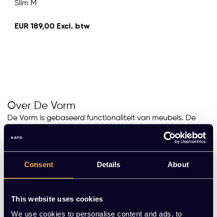
Slim M
EUR 189,00 Excl. btw
Over De Vorm
De Vorm is gebaseerd functionaliteit van meubels. De
Vorm streeft er naar om haar meubelen één te laten
worden met het interieur waar ze in worden geplaatst,
waardoor ze niet meer opvallen. De Vorm benadrukt dat
Consent
Details
About
dit rust en een prettige sfeer creëert. Het designermerk
houdt zich tevens al jarenlang bezig met levenscyclus
van producten, de duurzaamheid, en
This website uses cookies
milieuvriendelijkheid.
We use cookies to personalise content and ads, to